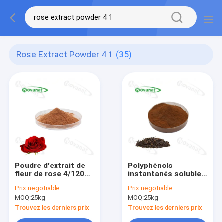
Rose Extract Powder 4 1
(35)
Poudre d'extrait de
Polyphénols
fleur de rose 4/120%
instantanés solubles
et 25% de
dans l&#39;eau de la
Prix:
negotiable
Prix:
negotiable
polyphénols/boissons
poudre 15%-35%
MOQ:
25kg
MOQ:
25kg
alimentaires
d&#39;extrait de thé
noir/étiquette propre
Trouvez les derniers prix
Trouvez les derniers prix