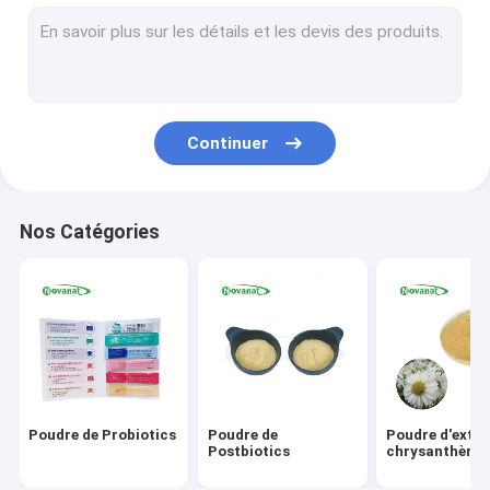
Poudre d'extrait de thé vert
Moine Fruit Extract Powder
Poudre de fines herbes d'extrait
Continuer
Goji Berry Extract Powder
Rose Extract Powder
Nos Catégories
Poudre d'extrait de ginseng
Poudre d'extrait de Biloba de Gingko
Poudre instantanée d'extrait de thé
La poudre de légume fruit
Poudre de Probiotics
Poudre de
Poudre d'extra
Herbes sèches organiques
Postbiotics
chrysanthème