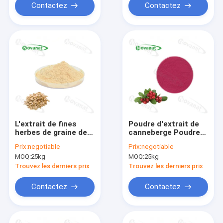
Contactez
Contactez
L'extrait de fines
Poudre d'extrait de
herbes de graine de
canneberge Poudre
citrouille
d'extrait de plantes
Prix:
negotiable
Prix:
negotiable
saupoudrent l'extrait
1% à 25%
MOQ:
25kg
MOQ:
25kg
d'acide gras de
d'anthocyanes
40%/graine de
Trouvez les derniers prix
Trouvez les derniers prix
citrouille
saupoudrent la
Contactez
Contactez
protéine de 60%