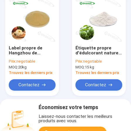
Label propre de
Étiquette propre
Hangzhou de
d'édulcorant naturel
chrysanthème de
de Mogroside V de la
Prix:
negotiable
Prix:
negotiable
poudre blanche
poudre soluble dans
MOQ:
20kg
MOQ:
15 kg
organique d'extrait
l'eau d'extrait de
fruit de moine 50%
Trouvez les derniers prix
Trouvez les derniers prix
Contactez
Contactez
Économisez votre temps
Laissez-nous contacter les meilleurs
produits avec vous.