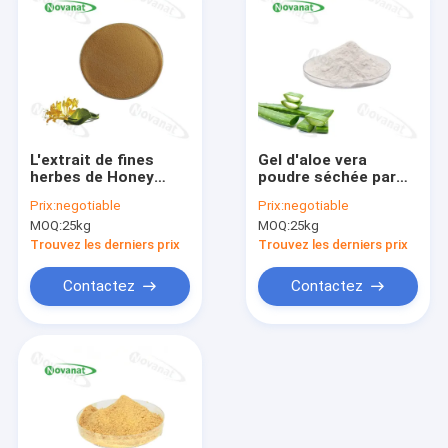
L'extrait de fines
Gel d'aloe vera
herbes de Honey
poudre séchée par
Suckle Flower
congélation 200/1
Prix:
negotiable
Prix:
negotiable
Extract saupoudrent
100/1 50/1 poudre
MOQ:
25kg
MOQ:
25kg
l'extrait
d'extrait de plantes
chlorogénique de
Trouvez les derniers prix
Trouvez les derniers prix
Thunb de cognassier
du Japon de l'acide
Contactez
Contactez
2%-4%/Lonicera
Maison
Produits
Vidéos