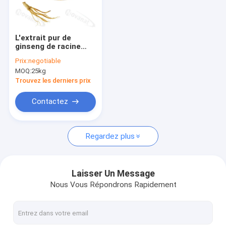
Au sujet de nous
Visite d'usine
L'extrait pur de
ginseng de racine
Contrôle de qualité
saupoudrent 5%-80%
Prix:
negotiable
Ginsenosides
MOQ:
25kg
UV/HLPC/label
Contactez-nous
soluble dans
Trouvez les derniers prix
l'eau/propre
Demandez une citation
Contactez
Regardez plus
Poudre de Probiotics
Poudre de Postbiotics
Laisser Un Message
Nous Vous Répondrons Rapidement
Poudre d'extrait de chrysanthème
Thé vert L-Theanine