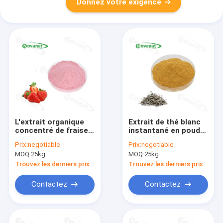
Donnez votre exigence
L'extrait organique
Extrait de thé blanc
concentré de fraise
instantané en poudre
saupoudrent la
40% Polyphénols /
Prix:
negotiable
Prix:
negotiable
saveur pure/label
boisson alimentaire
MOQ:
25kg
MOQ:
25kg
soluble dans
l'eau/propre
Trouvez les derniers prix
Trouvez les derniers prix
Contactez
Contactez